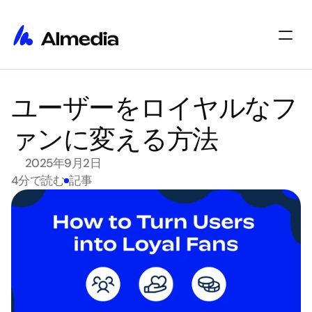
ホーム
ユーザーをロイヤルなフ
ホーム
インサイト
インサイト
概要
ァンに変える方法
概要
採用情報
採用情報
Select Language
2025年9月2日
始める
4分で読む
記事