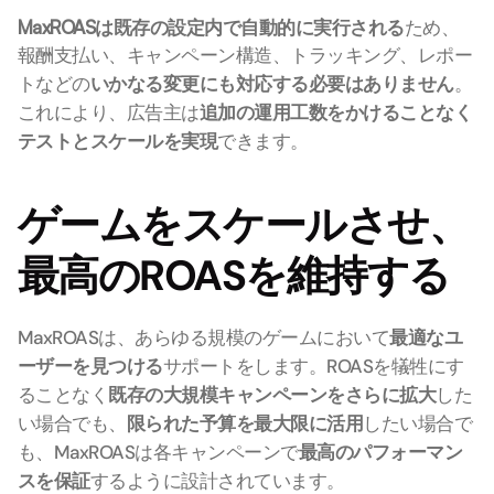
MaxROASは既存の設定内で自動的に実行される
ため、
報酬支払い、キャンペーン構造、トラッキング、レポー
トなどの
いかなる変更にも対応する必要はありません
。
これにより、広告主は
追加の運用工数をかけることなく
テストとスケールを実現
できます。
ゲームをスケールさせ、
最高のROASを維持する
MaxROASは、あらゆる規模のゲームにおいて
最適なユ
ーザーを見つける
サポートをします。ROASを犠牲にす
ることなく
既存の大規模キャンペーンをさらに拡大
した
い場合でも、
限られた予算を最大限に活用
したい場合で
も、MaxROASは各キャンペーンで
最高のパフォーマン
スを保証
するように設計されています。