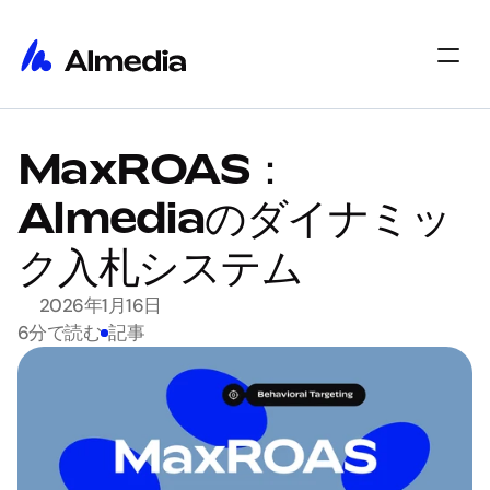
ホーム
MaxROAS：
ホーム
インサイト
インサイト
概要
Almediaのダイナミッ
概要
採用情報
採用情報
Select Language
ク入札システム
始める
2026年1月16日
6分で読む
記事