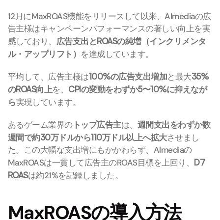
12月にMaxROAS機能をリリースして以来、Almediaの広
告主様はキャンペーンパフォーマンスの著しい向上を実
感しており、
広告支出とROASの純増（インクリメンタ
ル・アップリフト）
を達成しています。
平均して、広告主様は
100%の広告支出増加
と最大
35%
のROAS向上
を、
CPIの変動をわずか5〜10%に抑えなが
ら
実現しています。
あるゲーム業界の
トップ広告主
は、
週間支出をわずか数
週間で約30万ドルから110万ドル以上へ拡大
させまし
た。この大幅な支出増にもかかわらず、Almediaの
MaxROASは一貫して広告主のROAS目標を上回り、
D7 
ROAS
は約21%を記録しました。
MaxROASの導入方法