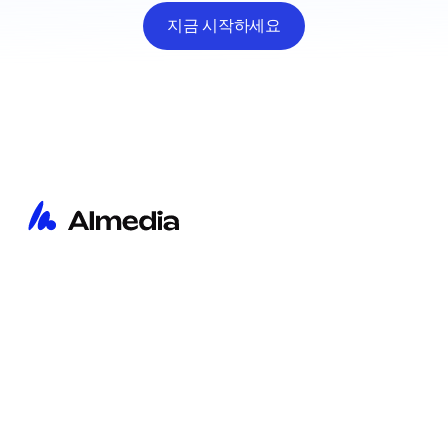
지금 시작하세요
홈
임프린트
통찰
개인정보 처리방침
회사 소개
Cookie Policy
문의
채용 프라이버시 공지