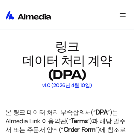
홈
링크
홈
인사이트
인사이트
회사 소개
데이터 처리 계약
회사 소개
채용
채용
Select Language
(DPA)
시작하기
v1.0 (2026년 4월 10일)
본 링크 데이터 처리 부속합의서(“
DPA
”)는 
Almedia Link 이용약관(“
Terms
”)과 해당 발주
서 또는 주문서 양식(“
Order Form
”)에 참조로 