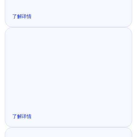
Superbox 如何借助 Almedia 实现 D30 
ROAS 和留存率提升 2 倍
了解详情
成功案例
Super Free Games 如何携手 Freecash，
实现全球增长 20 倍
了解详情