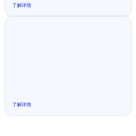
远超行业基准
了解详情
成功案例
Mad Brain 如何通过 Almedia 将 ROAS 提
升 50%
了解详情