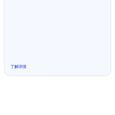
成功案例
Candivore 如何通过 90 天漏斗策略实现 
ROAS 翻倍
了解详情