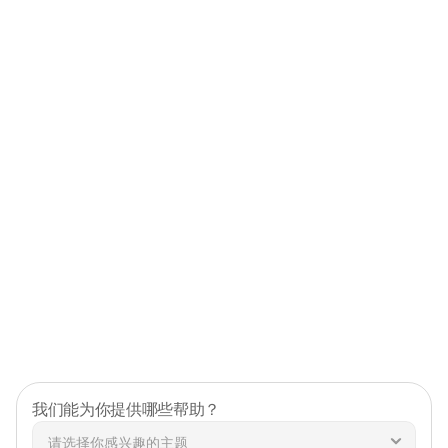
8
5
%
在奖励结束后继续玩游戏
奖
励
型
平
台
能
够
影
响
用
户
行
为
，
并
激
励
玩
家
更
长
时
间
地
参
与
游
戏
，
最
终
有
助
于
培
养
持
久
的
游
戏
和
消
费
习
惯
。
7
6
%
更有可能推荐一款带奖励机制的游戏
在
游
戏
推
荐
方
面
，
已
经
喜
欢
激
励
机
制
的
用
户
更
有
可
能
向
朋
友
推
荐
相
同
类
型
的
游
戏
，
从
而
进
一
步
提
升
激
励
型
活
动
的
影
响
力
。
我们能为你提供哪些帮助？