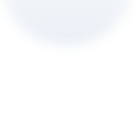
移动游戏玩家对奖励型应用的采用现状
奖励如何影响应用内购买和留存
奖励平台如何吸引高价值付费用户并影响游戏时长
移动应用开发者如何利用新趋势实现更高的 ROAS 和 
LTV