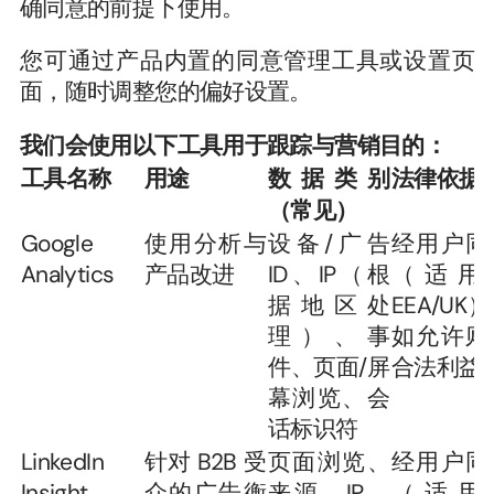
确同意的前提下使用。
您可通过产品内置的同意管理工具或设置页
面，随时调整您的偏好设置。
我们会使用以下工具用于跟踪与营销目的：
工具名称
用途
数据类别
法律依据
（常见）
Google 
使用分析与
设备/广告
经用户同
Analytics
产品改进
ID、IP（根
（适用于
据地区处
EEA/UK
理）、事
如允许则
件、页面/屏
合法利益
幕浏览、会
话标识符
LinkedIn 
针对 B2B 受
页面浏览、
经用户同
Insight
众的广告衡
来源、IP、
（适用于