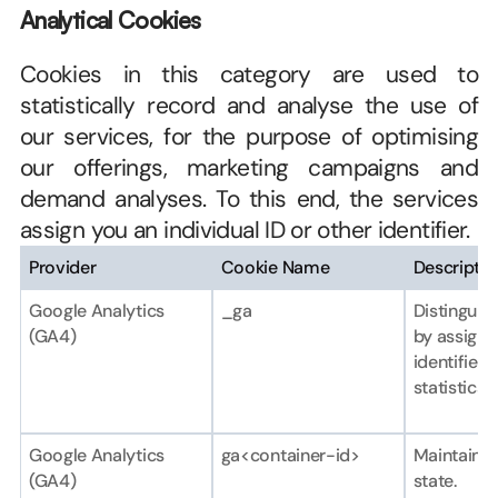
Analytical Cookies
Cookies in this category are used to 
statistically record and analyse the use of 
our services, for the purpose of optimising 
our offerings, marketing campaigns and 
demand analyses. To this end, the services 
assign you an individual ID or other identifier.
Provider
Cookie Name
Descriptio
Google Analytics 
_ga
Distinguish
(GA4)
by assignin
identifier f
statistical 
Google Analytics 
ga<container-id>
Maintains 
(GA4)
state.