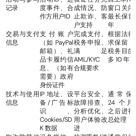
记录
度事件、合
成情况、防
窗口关闭
作方用户ID
止欺诈、客
最长保留 
户支持
年
交易与支付
支付账户
完成支付、
根据法律
信息
（如 PayPal 
税务申报、
求保留（
邮箱）、礼
满足 
税务目的
品卡履约信
AML/KYC 
多 10 年）
息、（如有
合规要求
需要）政府
身份证件
技术与使用
IP 地址、设
平台安全、
通常保留
信息
备/广告标
故障排查、
24 个月
识、
分析优化、
之后进行
Cookies/SD
用户体验改
总处理
K 数据
进