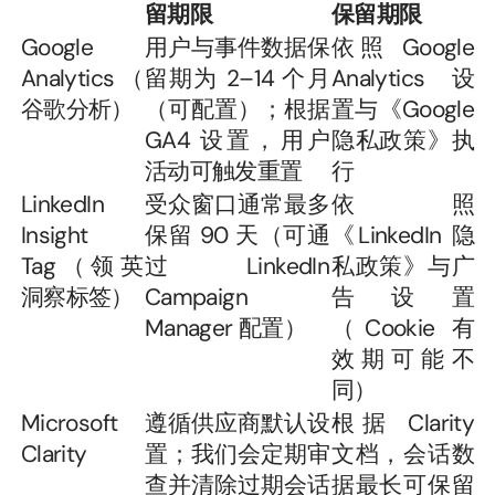
留期限
保留期限
Google 
用户与事件数据保
依照 Google 
Analytics（
留期为 2–14 个月
Analytics 设
谷歌分析）
（可配置）；根据 
置与《Google 
GA4 设置，用户
隐私政策》执
活动可触发重置
行
LinkedIn 
受众窗口通常最多
依照
Insight 
保留 90 天（可通
《LinkedIn 隐
Tag（领英
过 LinkedIn 
私政策》与广
洞察标签）
Campaign 
告设置
Manager 配置）
（Cookie 有
效期可能不
同）
Microsoft 
遵循供应商默认设
根据 Clarity 
Clarity
置；我们会定期审
文档，会话数
查并清除过期会话
据最长可保留