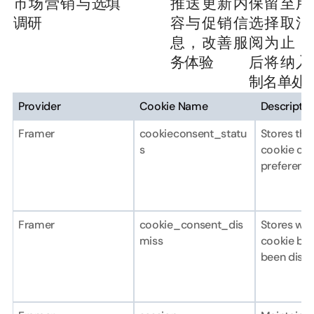
市场营销与
选填
推送更新内
保留至用
调研
容与促销信
选择取消
息，改善服
阅为止，
务体验
后将纳入
制名单处
Provider
Cookie Name
Descriptio
Framer
cookieconsent_statu
Stores the 
s
cookie con
preference
Framer
cookie_consent_dis
Stores whe
miss
cookie ban
been dism