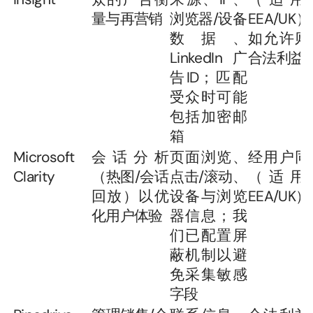
量与再营销
浏览器/设备
EEA/UK
数据、
如允许则
LinkedIn 广
合法利益
告ID；匹配
受众时可能
包括加密邮
箱
Microsoft 
会话分析
页面浏览、
经用户同
Clarity
（热图/会话
点击/滚动、
（适用于
回放）以优
设备与浏览
EEA/UK）
化用户体验
器信息；我
们已配置屏
蔽机制以避
免采集敏感
字段