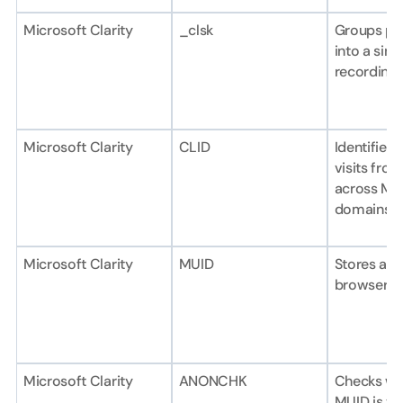
Microsoft Clarity
_clsk
Groups pag
into a sing
recording.
Microsoft Clarity
CLID
Identifies f
visits from
across Mic
domains.
Microsoft Clarity
MUID
Stores a un
browser ide
Microsoft Clarity
ANONCHK
Checks wh
MUID is tra