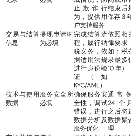
止欺诈行
结束后最
为，提供用
保存 3 年
户支持服务
交易与结算
提现申请时
完成结算流
依照相关
信息
为必填
程，履行纳
律要求（
税义务，依
如：税务
据适用法规
录最多保留
进行身份验
10 年）
证（如 
KYC/AML）
技术与使用
服务安全所
确保服务安
通常保留
数据
必填
全性，调试
24 个月
错误，进行
之后将进
数据分析及
数据聚合
服务优化
理