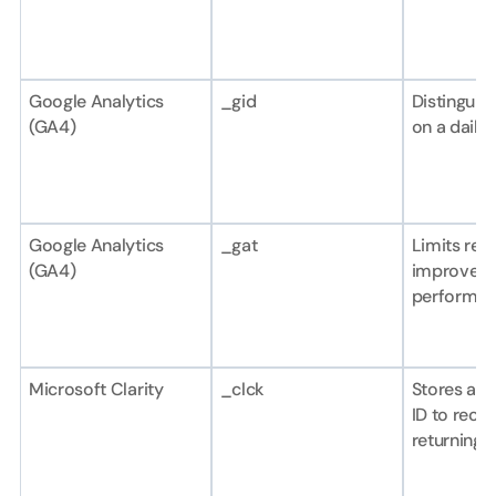
Google Analytics 
_gid
Distinguish
(GA4)
on a daily 
Google Analytics 
_gat
Limits requ
(GA4)
improve 
performan
Microsoft Clarity
_clck
Stores a un
ID to recog
returning u