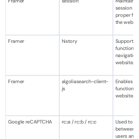
Framer
session
Maintains t
session an
proper func
the websit
Framer
history
Supports b
functionali
navigation 
website.
Framer
algoliasearch-client-
Enables se
js
functionali
website.
Google reCAPTCHA
rc::a / rc::b / rc::c
Used to dis
between h
users and 