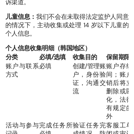
诉渠道。
儿童信息：
我们不会在未取得法定监护人同意
的情况下，主动收集或处理 14 岁以下儿童的
个人信息。
个人信息收集明细（韩国地区）
分类
必填/选填
收集目的
保留期限
账户与联系
必填
创建/管理账
账户存续
方式
户，身份验
间；账户
证，沟通交
销后将立
流
删除或匿
化，法律
有规定的
外
活动与参与
完成任务所
验证任务完
客服工单
记录
必填
成情况，防
闭或审计