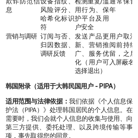
欺诈防范信
设备指纹、
检测重复/滥
通常保留 
息
风险评分、
用行为、保
年
哈希化标识
护平台及用
符
户安全
营销与调研
订阅与否、
发送产品更
用户取消
归因数据、
新、营销推
阅前持续
调研反馈
广、服务优
留，之后
化（用户可
入屏蔽名
选择退出）
韩国附录（适用于大韩民国用户 - PIPA）
适用范围与法律依据：
我们依据《个人信息保
护法（PIPA）》处理韩国居民的个人信息。在
需要时，我们会就个人信息的收集与使用、向
第三方提供、委托处理、以及跨境传输等事
项，事先取得您的同意。