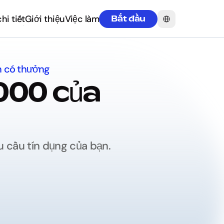
Select Language
hi tiết
Giới thiệu
Việc làm
Bắt đầu
hi tiết
Giới thiệu
Việc làm
n có thưởng
000 của 
u cầu tín dụng của bạn.