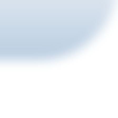
ua
ạn