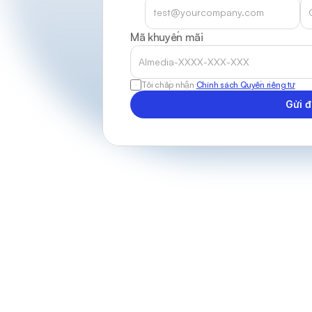
Mã khuyến mãi
Tôi chấp nhận 
Chính sách Quyền riêng tư
Gửi đ
C
h