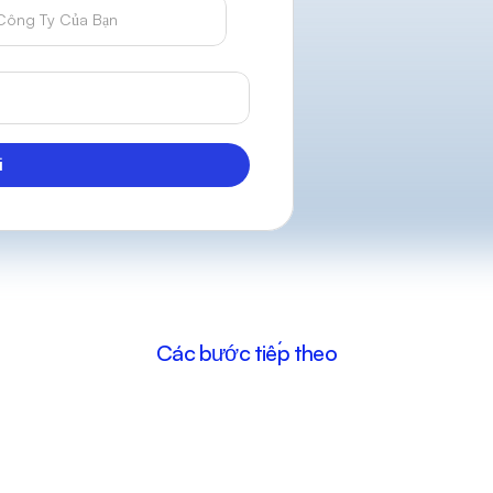
i
Các bước tiếp theo
ách
đổi
Phiếu
m
àng
$1,000
của
b