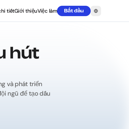
Select Language
hi tiết
Giới thiệu
Việc làm
Bắt đầu
hi tiết
Giới thiệu
Việc làm
u hút 
g và phát triển 
ội ngũ để tạo dấu 