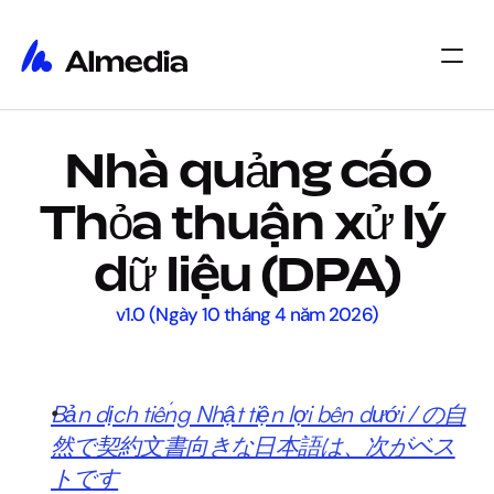
Trang chủ
Nhà quảng cáo
Trang chủ
Thông tin chi tiết
Thông tin chi tiết
Giới thiệu
Thỏa thuận xử lý 
Giới thiệu
Việc làm
Việc làm
Select Language
dữ liệu (DPA)
Bắt đầu
v1.0 (Ngày 10 tháng 4 năm 2026)
Bản dịch tiếng Nhật tiện lợi bên dưới / の自
然で契約文書向きな日本語は、次がベス
トです