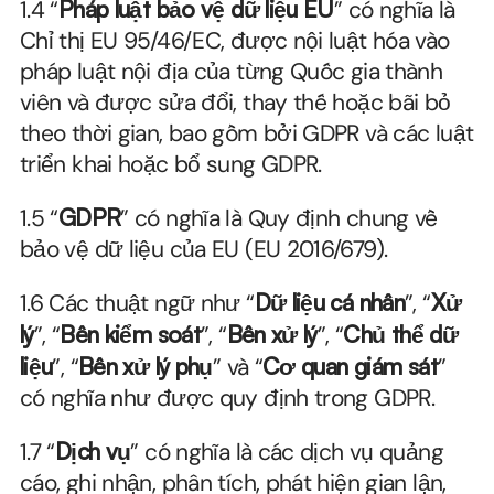
1.4 “
Pháp luật bảo vệ dữ liệu EU
” có nghĩa là 
Chỉ thị EU 95/46/EC, được nội luật hóa vào 
pháp luật nội địa của từng Quốc gia thành 
viên và được sửa đổi, thay thế hoặc bãi bỏ 
theo thời gian, bao gồm bởi GDPR và các luật 
triển khai hoặc bổ sung GDPR.
1.5 “
GDPR
” có nghĩa là Quy định chung về 
bảo vệ dữ liệu của EU (EU 2016/679).
1.6 Các thuật ngữ như “
Dữ liệu cá nhân
”, “
Xử 
lý
”, “
Bên kiểm soát
”, “
Bên xử lý
”, “
Chủ thể dữ 
liệu
”, “
Bên xử lý phụ
” và “
Cơ quan giám sát
” 
có nghĩa như được quy định trong GDPR.
1.7 “
Dịch vụ
” có nghĩa là các dịch vụ quảng 
cáo, ghi nhận, phân tích, phát hiện gian lận, 