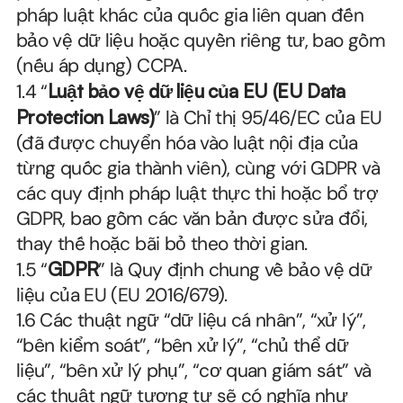
pháp luật khác của quốc gia liên quan đến 
bảo vệ dữ liệu hoặc quyền riêng tư, bao gồm 
(nếu áp dụng) CCPA.
1.4 “
Luật bảo vệ dữ liệu của EU (EU Data 
Protection Laws)
” là Chỉ thị 95/46/EC của EU 
(đã được chuyển hóa vào luật nội địa của 
từng quốc gia thành viên), cùng với GDPR và 
các quy định pháp luật thực thi hoặc bổ trợ 
GDPR, bao gồm các văn bản được sửa đổi, 
thay thế hoặc bãi bỏ theo thời gian.
1.5 “
GDPR
” là Quy định chung về bảo vệ dữ 
liệu của EU (EU 2016/679).
1.6 Các thuật ngữ “dữ liệu cá nhân”, “xử lý”, 
“bên kiểm soát”, “bên xử lý”, “chủ thể dữ 
liệu”, “bên xử lý phụ”, “cơ quan giám sát” và 
các thuật ngữ tương tự sẽ có nghĩa như 