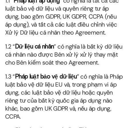
1.1 “
Pháp luật áp dụng
” có nghĩa là tất cả các 
luật bảo vệ dữ liệu và quyền riêng tư áp 
dụng, bao gồm GDPR, UK GDPR, CCPA (nếu 
áp dụng), và tất cả các luật điều chỉnh việc 
Xử lý Dữ liệu cá nhân theo Agreement.
1.2 “
Dữ liệu cá nhân
” có nghĩa là bất kỳ dữ liệu 
cá nhân nào được Bên xử lý xử lý thay mặt 
cho Bên kiểm soát theo Agreement.
1.3 “
Pháp luật bảo vệ dữ liệu
” có nghĩa là Pháp 
luật bảo vệ dữ liệu EU và, trong phạm vi áp 
dụng, các luật bảo vệ dữ liệu hoặc quyền 
riêng tư của bất kỳ quốc gia áp dụng nào 
khác, bao gồm UK GDPR và, nếu áp dụng, 
CCPA.