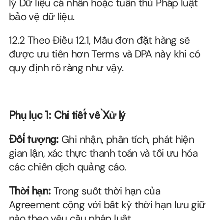
lý Dữ liệu cá nhân hoặc tuân thủ Pháp luật 
bảo vệ dữ liệu.
12.2 Theo Điều 12.1, Mẫu đơn đặt hàng sẽ 
được ưu tiên hơn Terms và DPA này khi có 
quy định rõ ràng như vậy.
Phụ lục 1: Chi tiết về Xử lý
Đối tượng:
 Ghi nhận, phân tích, phát hiện 
gian lận, xác thực thanh toán và tối ưu hóa 
các chiến dịch quảng cáo.
Thời hạn:
 Trong suốt thời hạn của 
Agreement cộng với bất kỳ thời hạn lưu giữ 
nào theo yêu cầu pháp luật.