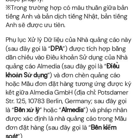
※Trong trường hợp có mâu thuẫn giữa bản 
tiếng Anh và bản dịch tiếng Nhật, bản tiếng 
Anh sẽ được ưu tiên.
Phụ lục Xử lý Dữ liệu của Nhà quảng cáo này 
(sau đây gọi là “
DPA
”) được tích hợp bằng 
dẫn chiếu vào Điều khoản Sử dụng của Nhà 
quảng cáo Almedia (sau đây gọi là “
Điều 
khoản Sử dụng
”) và đơn chèn quảng cáo 
hoặc Mẫu đơn đặt hàng tương ứng được ký 
kết giữa Almedia GmbH (địa chỉ: Potsdamer 
Str. 125, 10783 Berlin, Germany; sau đây gọi 
là “
Bên xử lý
” hoặc “
Almedia
”) và pháp nhân 
được xác định là nhà quảng cáo trong Mẫu 
đơn đặt hàng (sau đây gọi là “
Bên kiểm 
soát
”).