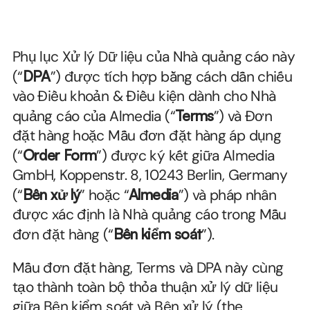
Phụ lục Xử lý Dữ liệu của Nhà quảng cáo này 
(“
DPA
”) được tích hợp bằng cách dẫn chiếu 
vào Điều khoản & Điều kiện dành cho Nhà 
quảng cáo của Almedia (“
Terms
”) và Đơn 
đặt hàng hoặc Mẫu đơn đặt hàng áp dụng 
(“
Order Form
”) được ký kết giữa Almedia 
GmbH, Koppenstr. 8, 10243 Berlin, Germany 
(“
Bên xử lý
” hoặc “
Almedia
”) và pháp nhân 
được xác định là Nhà quảng cáo trong Mẫu 
đơn đặt hàng (“
Bên kiểm soát
”).
Mẫu đơn đặt hàng, Terms và DPA này cùng 
tạo thành toàn bộ thỏa thuận xử lý dữ liệu 
giữa Bên kiểm soát và Bên xử lý (the 