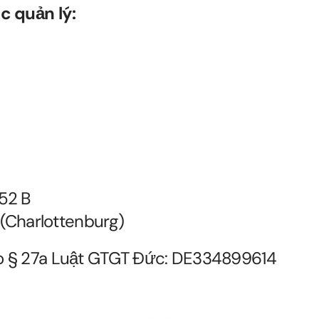
c quản lý:
52 B
 (Charlottenburg)
o § 27a Luật GTGT Đức: DE334899614